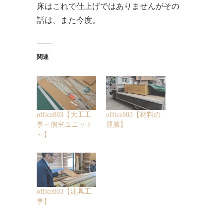
床はこれで仕上げではありませんがその
話は、また今度。
関連
office803【大工工
office803【材料の
事～個室ユニット
運搬】
～】
office803【建具工
事】