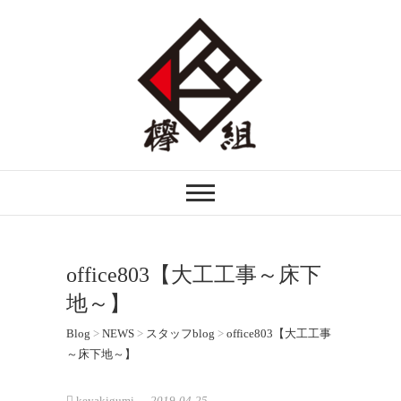
注文住宅・リフォームなら埼玉県越谷市
欅組｜けやきぐみ
の欅組ーけやきぐみーへ。自然素材を生
かした木の家づくりを行う技術者集団で
す。
office803【大工工事～床下
地～】
Blog
>
NEWS
>
スタッフblog
>
office803【大工工事
～床下地～】
keyakigumi
2019-04-25