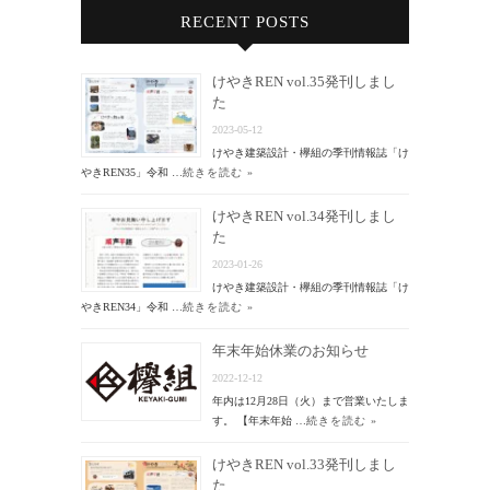
RECENT POSTS
けやきREN vol.35発刊しまし
た
2023-05-12
けやき建築設計・欅組の季刊情報誌「け
やきREN35」令和 …
続きを読む »
けやきREN vol.34発刊しまし
た
2023-01-26
けやき建築設計・欅組の季刊情報誌「け
やきREN34」令和 …
続きを読む »
年末年始休業のお知らせ
2022-12-12
年内は12月28日（火）まで営業いたしま
す。 【年末年始 …
続きを読む »
けやきREN vol.33発刊しまし
た