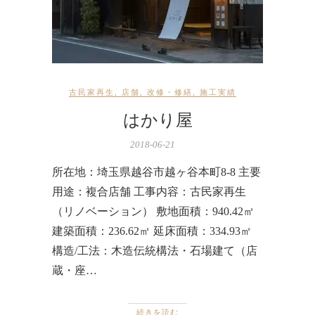
古民家再生
,
店舗
,
改修・修繕
,
施工実績
はかり屋
2018-06-21
所在地：埼玉県越谷市越ヶ谷本町8-8 主要
用途：複合店舗 工事内容：古民家再生
（リノベーション） 敷地面積：940.42㎡
建築面積：236.62㎡ 延床面積：334.93㎡
構造/工法：木造伝統構法・石場建て（店
蔵・座…
続きを読む