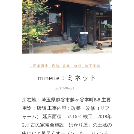
古民家再生
,
店舗
,
改修・修繕
,
施工実績
minette：ミネット
2018-06-21
所在地：埼玉県越谷市越ヶ谷本町8-8 主要
用途：店舗 工事内容：改築・改修（リフ
ォーム） 延床面積：57.16㎡ 竣工：2018年
2月 古民家複合施設「はかり屋」の土蔵の
中にひと足早くオープンした、フレンチ