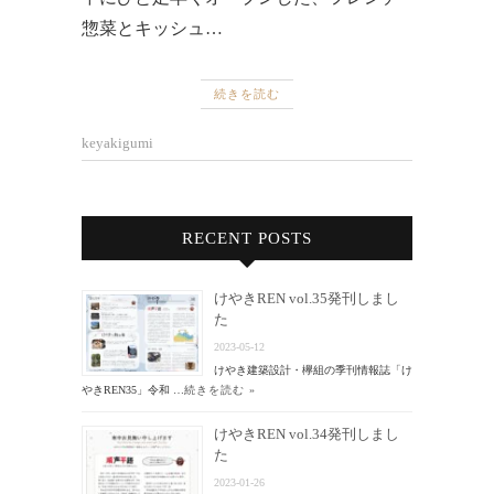
惣菜とキッシュ…
続きを読む
keyakigumi
RECENT POSTS
けやきREN vol.35発刊しまし
た
2023-05-12
けやき建築設計・欅組の季刊情報誌「け
やきREN35」令和 …
続きを読む »
けやきREN vol.34発刊しまし
た
2023-01-26