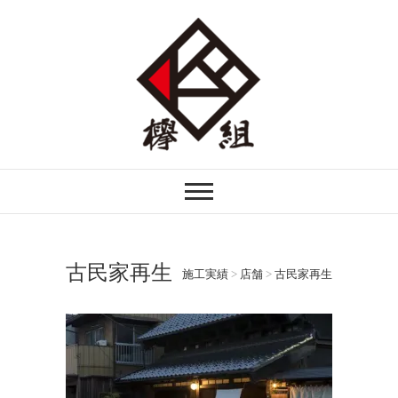
注文住宅・リフォームなら埼玉県越谷市
欅組｜けやきぐみ
の欅組ーけやきぐみーへ。自然素材を生
かした木の家づくりを行う技術者集団で
す。
古民家再生
施工実績
>
店舗
>
古民家再生