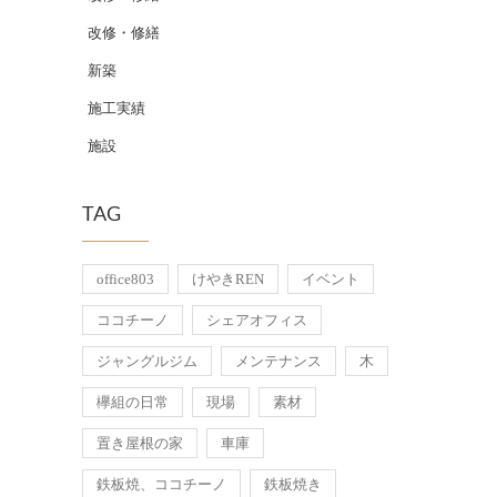
改修・修繕
新築
施工実績
施設
TAG
office803
けやきREN
イベント
ココチーノ
シェアオフィス
ジャングルジム
メンテナンス
木
欅組の日常
現場
素材
置き屋根の家
車庫
鉄板焼、ココチーノ
鉄板焼き