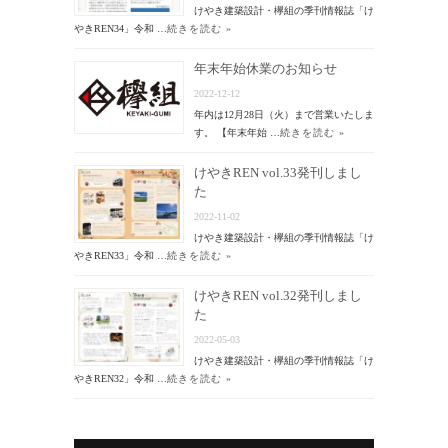
けやき建築設計・欅組の季刊情報誌「け
やきREN34」令和 …
続きを読む »
年末年始休業のお知らせ
2022-12-12
年内は12月28日（火）まで営業いたしま
す。 【年末年始 …
続きを読む »
けやきREN vol.33発刊しまし
た
2022-11-02
けやき建築設計・欅組の季刊情報誌「け
やきREN33」令和 …
続きを読む »
けやきREN vol.32発刊しまし
た
2022-05-03
けやき建築設計・欅組の季刊情報誌「け
やきREN32」令和 …
続きを読む »