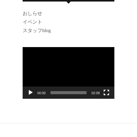
おしらせ
イベント
スタッフblog
動
画
プ
レ
ー
00:00
02:09
ヤ
ー