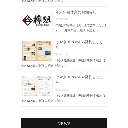
やきREN34」令和 …
続きを読む »
年末年始休業のお知らせ
2022-12-12
年内は12月28日（火）まで営業いたしま
す。 【年末年始 …
続きを読む »
けやきREN vol.33発刊しまし
た
2022-11-02
けやき建築設計・欅組の季刊情報誌「け
やきREN33」令和 …
続きを読む »
けやきREN vol.32発刊しまし
た
2022-05-03
けやき建築設計・欅組の季刊情報誌「け
やきREN32」令和 …
続きを読む »
NEWS