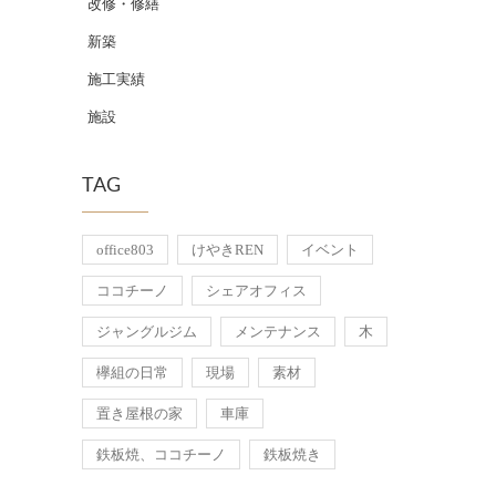
改修・修繕
新築
施工実績
施設
TAG
office803
けやきREN
イベント
ココチーノ
シェアオフィス
ジャングルジム
メンテナンス
木
欅組の日常
現場
素材
置き屋根の家
車庫
鉄板焼、ココチーノ
鉄板焼き