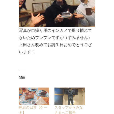
写真が自撮り用のインカメで撮り慣れて
ないためブレブレですが（すみません）
上田さん改めてお誕生日おめでとうござ
います！
関連
欅組の日常【ケー
スタッフからみな
キ】
さまへご報告