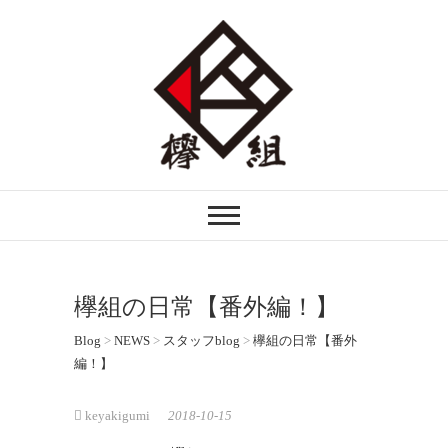
注文住宅・リフォームなら埼玉県越谷市
欅組｜けやきぐみ
の欅組ーけやきぐみーへ。自然素材を生
かした木の家づくりを行う技術者集団で
す。
欅組の日常【番外編！】
Blog
>
NEWS
>
スタッフblog
>
欅組の日常【番外
編！】
keyakigumi
2018-10-15