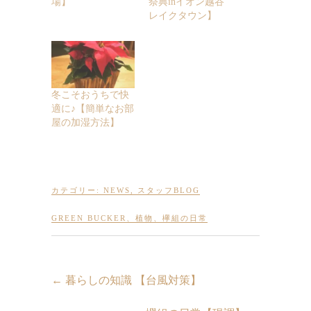
場】
祭典inイオン越谷
レイクタウン】
冬こそおうちで快
適に♪【簡単なお部
屋の加湿方法】
カテゴリー:
NEWS
,
スタッフBLOG
GREEN BUCKER
、
植物
、
欅組の日常
←
暮らしの知識 【台風対策】