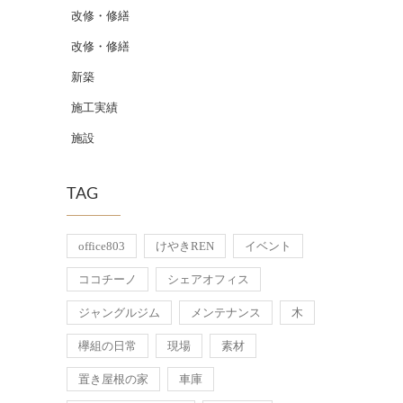
改修・修繕
改修・修繕
新築
施工実績
施設
TAG
office803
けやきREN
イベント
ココチーノ
シェアオフィス
ジャングルジム
メンテナンス
木
欅組の日常
現場
素材
置き屋根の家
車庫