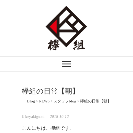
注文住宅・リフォームなら埼玉県越谷市
欅組｜けやきぐみ
の欅組ーけやきぐみーへ。自然素材を生
かした木の家づくりを行う技術者集団で
す。
欅組の日常【朝】
Blog
>
NEWS
>
スタッフblog
>
欅組の日常【朝】
keyakigumi
2018-10-12
こんにちは。欅組です。