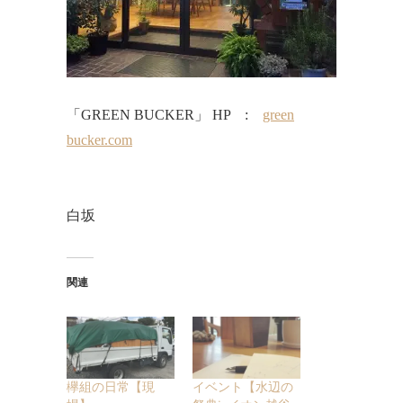
「GREEN BUCKER」 HP :
green
bucker.com
白坂
関連
欅組の日常【現
イベント【水辺の