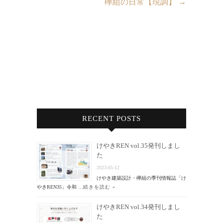
欅組の日常【現調】
→
RECENT POSTS
けやきREN vol.35発刊しまし
た
2023-05-12
けやき建築設計・欅組の季刊情報誌「け
やきREN35」令和 …
続きを読む »
けやきREN vol.34発刊しまし
た