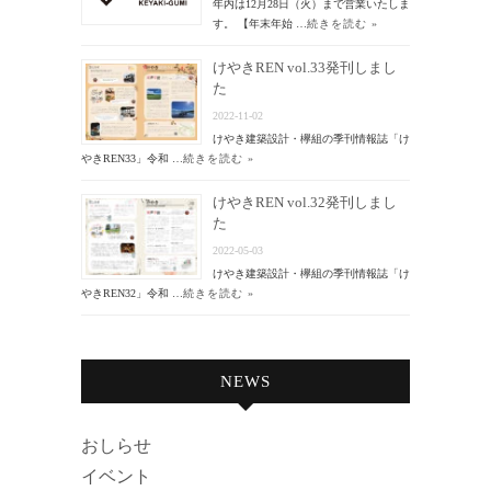
年内は12月28日（火）まで営業いたしま
す。 【年末年始 …
続きを読む »
けやきREN vol.33発刊しまし
た
2022-11-02
けやき建築設計・欅組の季刊情報誌「け
やきREN33」令和 …
続きを読む »
けやきREN vol.32発刊しまし
た
2022-05-03
けやき建築設計・欅組の季刊情報誌「け
やきREN32」令和 …
続きを読む »
NEWS
おしらせ
イベント