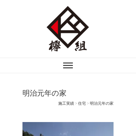
注文住宅・リフォームなら埼玉県越谷市
欅組｜けやきぐみ
の欅組ーけやきぐみーへ。自然素材を生
かした木の家づくりを行う技術者集団で
す。
明治元年の家
施工実績
>
住宅
>
明治元年の家