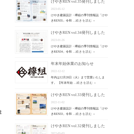
けやきREN vol.35発刊しました
2023-05-12
けやき建築設計・欅組の季刊情報誌「けや
きREN35」令和 …
続きを読む »
けやきREN vol.34発刊しました
2023-01-26
けやき建築設計・欅組の季刊情報誌「けや
きREN34」令和 …
続きを読む »
年末年始休業のお知らせ
2022-12-12
年内は12月28日（火）まで営業いたしま
す。 【年末年始 …
続きを読む »
けやきREN vol.33発刊しました
2022-11-02
けやき建築設計・欅組の季刊情報誌「けや
ま
きREN33」令和 …
続きを読む »
けやきREN vol.32発刊しました
2022-05-03