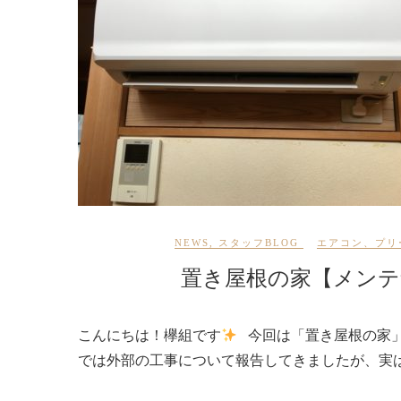
NEWS
,
スタッフBLOG
エアコン
、
プリ
置き屋根の家【メンテ
こんにちは！欅組です
今回は「置き屋根の家」
では外部の工事について報告してきましたが、実は