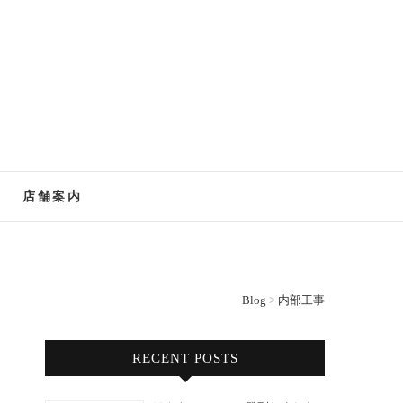
。自然素材を生かした木の家づくりを行う技術者集団
店舗案内
Blog
>
内部工事
RECENT POSTS