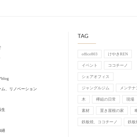
TAG
せ
office803
けやきREN
ト
イベント
ココチーノ
シェアオフィス
log
ジャングルジム
メンテナ
ーム、リノベーション
木
欅組の日常
現場
再生
素材
置き屋根の家
鉄板焼、ココチーノ
鉄板
修繕