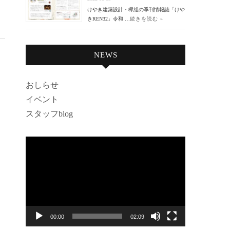
けやき建築設計・欅組の季刊情報誌「けや
きREN32」令和 …
続きを読む »
NEWS
おしらせ
イベント
スタッフblog
動
画
プ
レ
ー
ヤ
00:00
02:09
ー